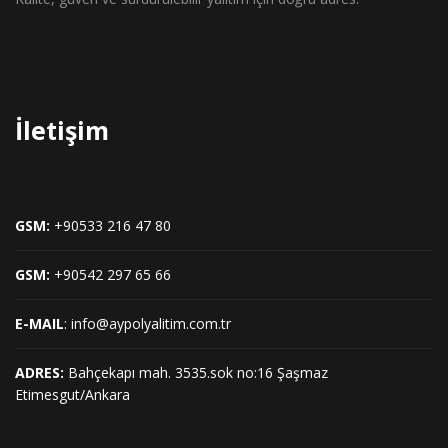
İletişim
GSM:
+90533 216 47 80
GSM:
+90542 297 65 66
E-MAIL
: info@aypolyalitim.com.tr
ADRES:
Bahçekapı mah. 3535.sok no:16 Şaşmaz
Etimesgut/Ankara