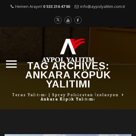
Hemen Arayın!
0 533 216 47 80
info@aypolyalitim.com.tr
TAG ARCHIVES:
Skip
ANKARA KÖPÜK
to
content
YALITIMI
Teras Yalıtımı | Sprey Poliüretan İzolasyon
>
Ankara Köpük Yalıtımı