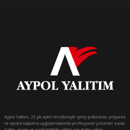
Aypol Yalıtım, 25 yılı aşkın tecrübesiyle sprey poliüretan, polyurea
ve epoksi kaplama uygulamalarında profesyonel çözümler sunar.
Kalite, güven ve sürdürülebilir yalıtım için doğru adres.