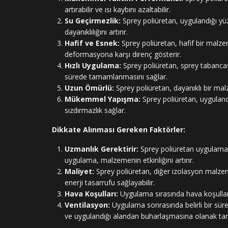
artırabilir ve ısı kaybını azaltabilir.
Su Geçirmezlik:
Sprey poliüretan, uygulandığı yü
dayanıklılığını artırır.
Hafif ve Esnek:
Sprey poliüretan, hafif bir malze
deformasyona karşı direnç gösterir.
Hızlı Uygulama:
Sprey poliüretan, sprey tabancası 
sürede tamamlanmasını sağlar.
Uzun Ömürlü:
Sprey poliüretan, dayanıklı bir malz
Mükemmel Yapışma:
Sprey poliüretan, uygulandı
sızdırmazlık sağlar.
Dikkate Alınması Gereken Faktörler:
Uzmanlık Gerektirir:
Sprey poliüretan uygulaması
uygulama, malzemenin etkinliğini artırır.
Maliyet:
Sprey poliüretan, diğer izolasyon malzem
enerji tasarrufu sağlayabilir.
Hava Koşulları:
Uygulama sırasında hava koşulları
Ventilasyon:
Uygulama sonrasında belirli bir sür
ve uygulandığı alandan buharlaşmasına olanak tan