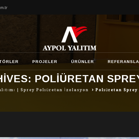
m.tr
TÖRLER
PROJELER
ÜRÜNLER
REFERANSL
HIVES:
POLIÜRETAN SPREY
alıtımı | Sprey Poliüretan İzolasyon
>
Poliüretan Sprey 