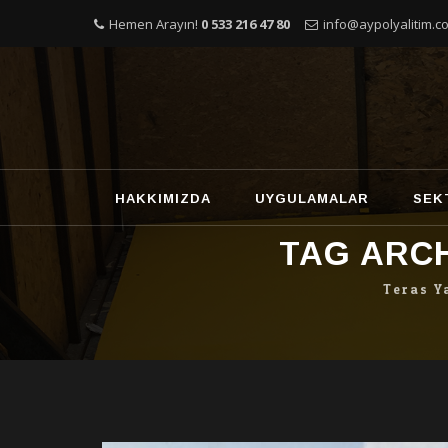
Hemen Arayın!
0 533 216 47 80
info@aypolyalitim.co
Skip
HAKKIMIZDA
UYGULAMALAR
SEK
to
content
TAG ARC
Teras Y