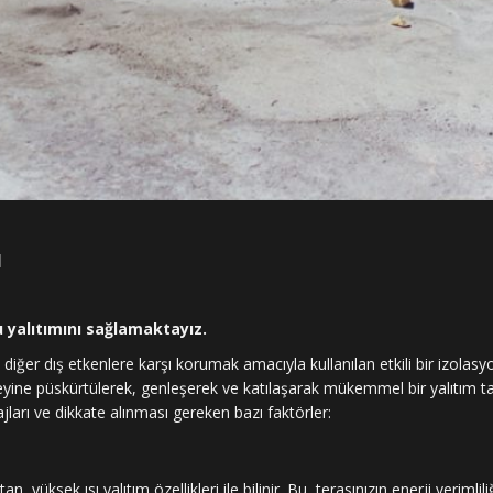
ı
su yalıtımını sağlamaktayız.
e diğer dış etkenlere karşı korumak amacıyla kullanılan etkili bir izolasy
zeyine püskürtülerek, genleşerek ve katılaşarak mükemmel bir yalıtım t
ajları ve dikkate alınması gereken bazı faktörler:
n, yüksek ısı yalıtım özellikleri ile bilinir. Bu, terasınızın enerji verimlili