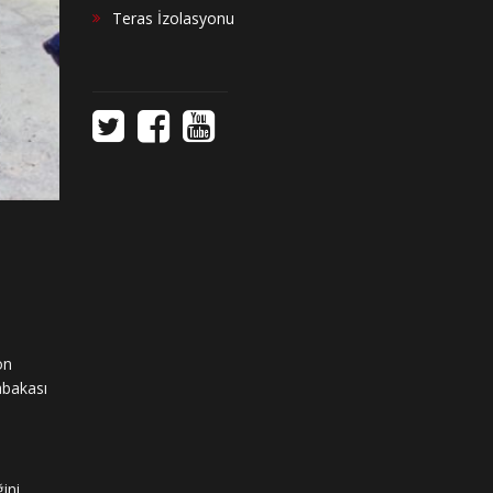
Teras İzolasyonu
on
abakası
ğini