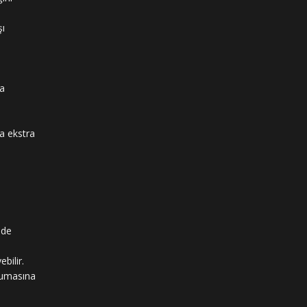
şı
sa
da ekstra
ede
bilir.
rumasına