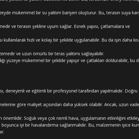
zeyde mükemmel bir su yalıtım bariyeri oluşturur. Bu, terasın suya kar
medir ve terasın şekline uyum sağlar. Esnek yapısı, çatlamalara ve
kullanılarak hızlı ve kolay bir şekilde uygulanabilir. Bu da işin daha kı
emedir ve uzun ömürlü bir teras yalıtımı sağlayabilir.
ğı yüzeye mükemmel bir şekilde yapışır ve çatlakları doldurabilir, bu 
, deneyimli ve eğitimli bir profesyonel tarafından yapılmalıdır. Doğru
elerine göre maliyet açısından daha yüksek olabilir. Ancak, uzun vad
 önemlidir. Soğuk veya çok nemli hava, uygulamanın etkinliğini etkileye
e boyunca iyi bir havalandırma sağlanmalıdır. Bu, malzemenin iyice ku
ır.