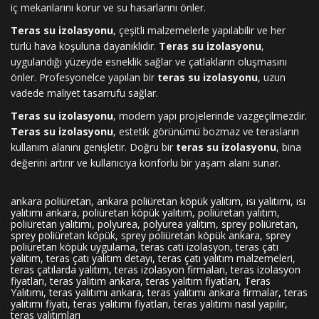
iç mekanlarını korur ve su hasarlarını önler.
Teras su izolasyonu
, çeşitli malzemelerle yapılabilir ve her
türlü hava koşuluna dayanıklıdır.
Teras su izolasyonu
,
uygulandığı yüzeyde esneklik sağlar ve çatlakların oluşmasını
önler. Profesyonelce yapılan bir
teras su izolasyonu
, uzun
vadede maliyet tasarrufu sağlar.
Teras su izolasyonu
, modern yapı projelerinde vazgeçilmezdir.
Teras su izolasyonu
, estetik görünümü bozmaz ve terasların
kullanım alanını genişletir. Doğru bir
teras su izolasyonu
, bina
değerini artırır ve kullanıcıya konforlu bir yaşam alanı sunar.
ankara poliüretan, ankara poliüretan köpük yalıtım, ısı yalıtımı, ısı
yalıtımı ankara, poliüretan köpük yalıtım, poliüretan yalıtım,
poliüretan yalıtımı, polyurea, polyurea yalıtım, sprey poliüretan,
sprey poliüretan köpük, sprey poliüretan köpük ankara, sprey
poliüretan köpük uygulama, teras cati izolasyon, teras çatı
yalıtım, teras çatı yalıtım detayı, teras çatı yalıtım malzemeleri,
teras çatılarda yalıtım, teras izolasyon firmaları, teras izolasyon
fiyatları, teras yalıtım ankara, teras yalıtım fiyatları, Teras
Yalıtımı, teras yalıtımı ankara, teras yalıtımı ankara firmalar, teras
yalıtımı fiyatı, teras yalıtımı fiyatları, teras yalıtımı nasıl yapılır,
teras yalıtımları