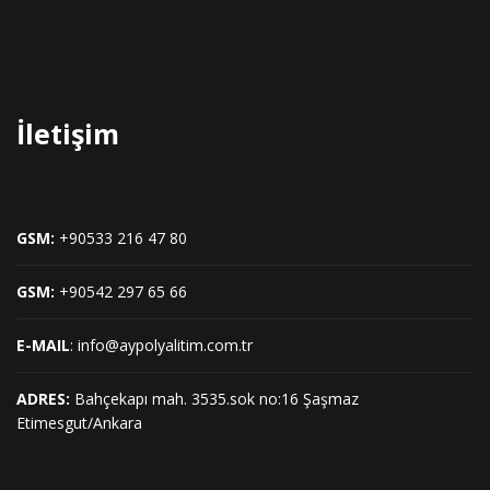
İletişim
GSM:
+90533 216 47 80
GSM:
+90542 297 65 66
E-MAIL
: info@aypolyalitim.com.tr
ADRES:
Bahçekapı mah. 3535.sok no:16 Şaşmaz
Etimesgut/Ankara