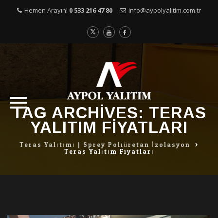
Hemen Arayın!
0 533 216 47 80
info@aypolyalitim.com.tr
Skip
TAG ARCHIVES:
TERAS
to
YALITIM FIYATLARI
content
Teras Yalıtımı | Sprey Poliüretan İzolasyon
>
Teras Yalıtım Fiyatları