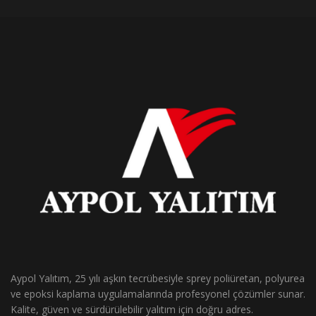
Aypol Yalıtım, 25 yılı aşkın tecrübesiyle sprey poliüretan, polyurea
ve epoksi kaplama uygulamalarında profesyonel çözümler sunar.
Kalite, güven ve sürdürülebilir yalıtım için doğru adres.