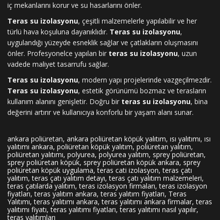
iç mekanlarını korur ve su hasarlarını önler.
Teras su izolasyonu
, çeşitli malzemelerle yapılabilir ve her
türlü hava koşuluna dayanıklıdır.
Teras su izolasyonu
,
uygulandığı yüzeyde esneklik sağlar ve çatlakların oluşmasını
önler. Profesyonelce yapılan bir
teras su izolasyonu
, uzun
vadede maliyet tasarrufu sağlar.
Teras su izolasyonu
, modern yapı projelerinde vazgeçilmezdir.
Teras su izolasyonu
, estetik görünümü bozmaz ve terasların
kullanım alanını genişletir. Doğru bir
teras su izolasyonu
, bina
değerini artırır ve kullanıcıya konforlu bir yaşam alanı sunar.
ankara poliüretan, ankara poliüretan köpük yalıtım, ısı yalıtımı, ısı
yalıtımı ankara, poliüretan köpük yalıtım, poliüretan yalıtım,
poliüretan yalıtımı, polyurea, polyurea yalıtım, sprey poliüretan,
sprey poliüretan köpük, sprey poliüretan köpük ankara, sprey
poliüretan köpük uygulama, teras cati izolasyon, teras çatı
yalıtım, teras çatı yalıtım detayı, teras çatı yalıtım malzemeleri,
teras çatılarda yalıtım, teras izolasyon firmaları, teras izolasyon
fiyatları, teras yalıtım ankara, teras yalıtım fiyatları, Teras
Yalıtımı, teras yalıtımı ankara, teras yalıtımı ankara firmalar, teras
yalıtımı fiyatı, teras yalıtımı fiyatları, teras yalıtımı nasıl yapılır,
teras yalıtımları