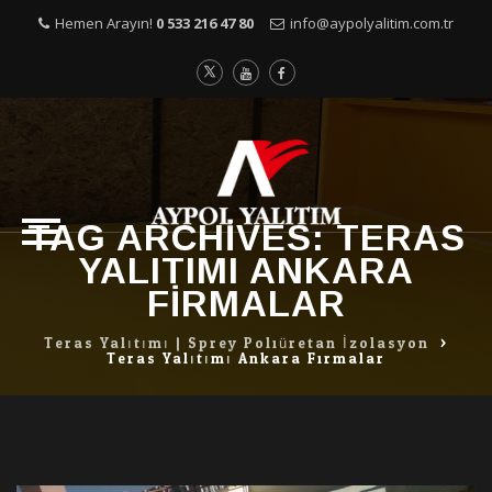
Hemen Arayın!
0 533 216 47 80
info@aypolyalitim.com.tr
TAG ARCHIVES:
TERAS
Skip
YALITIMI ANKARA
to
content
FIRMALAR
Teras Yalıtımı | Sprey Poliüretan İzolasyon
>
Teras Yalıtımı Ankara Firmalar