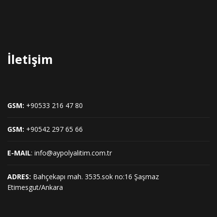
İletişim
GSM:
+90533 216 47 80
GSM:
+90542 297 65 66
E-MAIL
: info@aypolyalitim.com.tr
ADRES:
Bahçekapı mah. 3535.sok no:16 Şaşmaz
Etimesgut/Ankara