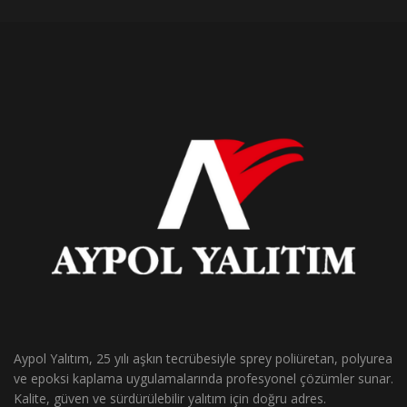
Aypol Yalıtım, 25 yılı aşkın tecrübesiyle sprey poliüretan, polyurea
ve epoksi kaplama uygulamalarında profesyonel çözümler sunar.
Kalite, güven ve sürdürülebilir yalıtım için doğru adres.