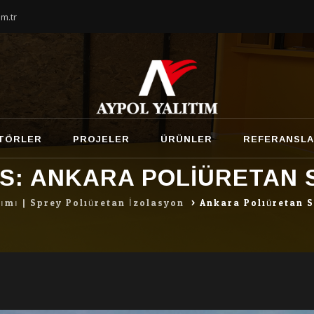
m.tr
TÖRLER
PROJELER
ÜRÜNLER
REFERANSL
S:
ANKARA POLIÜRETAN 
tımı | Sprey Poliüretan İzolasyon
>
Ankara Poliüretan 