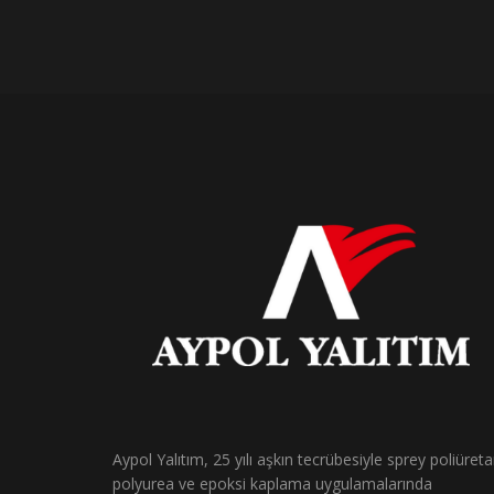
Aypol Yalıtım, 25 yılı aşkın tecrübesiyle sprey poliüreta
polyurea ve epoksi kaplama uygulamalarında