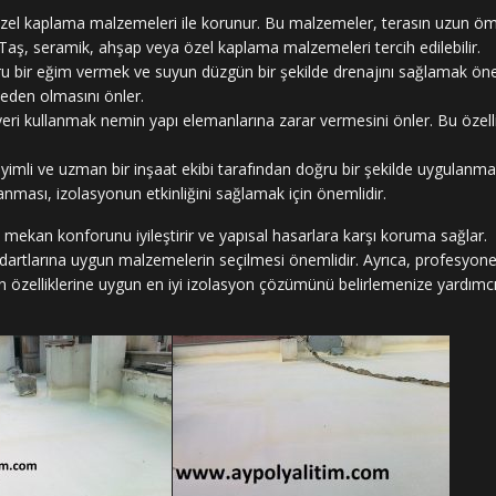
özel kaplama malzemeleri ile korunur. Bu malzemeler, terasın uzun öm
 Taş, seramik, ahşap veya özel kaplama malzemeleri tercih edilebilir.
 bir eğim vermek ve suyun düzgün bir şekilde drenajını sağlamak öne
neden olmasını önler.
ri kullanmak nemin yapı elemanlarına zarar vermesini önler. Bu özelli
imli ve uzman bir inşaat ekibi tarafından doğru bir şekilde uygulanmalı
nması, izolasyonun etkinliğini sağlamak için önemlidir.
 iç mekan konforunu iyileştirir ve yapısal hasarlara karşı koruma sağlar.
artlarına uygun malzemelerin seçilmesi önemlidir. Ayrıca, profesyonel
 özelliklerine uygun en iyi izolasyon çözümünü belirlemenize yardımcı o