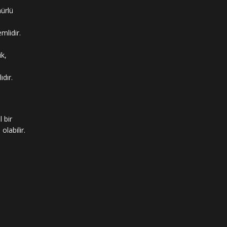
ürlü
mlidir.
k,
dır.
 bir
labilir.