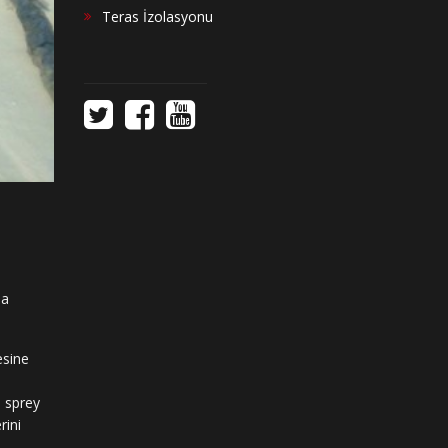
Teras İzolasyonu
la
esine
, sprey
rini