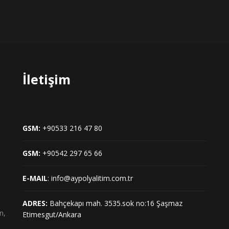
İletişim
GSM:
+90533 216 47 80
GSM:
+90542 297 65 66
E-MAIL
: info@aypolyalitim.com.tr
ADRES:
Bahçekapı mah. 3535.sok no:16 Şaşmaz
n,
Etimesgut/Ankara