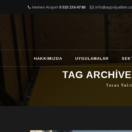
Hemen Arayın!
0 533 216 47 80
info@aypolyalitim.co
Skip
HAKKIMIZDA
UYGULAMALAR
SEK
to
content
TAG ARCHIVE
Teras Yalı