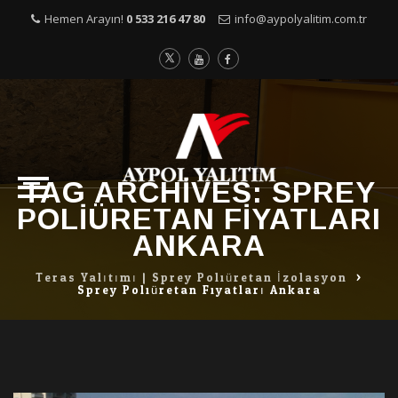
Hemen Arayın!
0 533 216 47 80
info@aypolyalitim.com.tr
TAG ARCHIVES:
SPREY
Skip
POLIÜRETAN FIYATLARI
to
content
ANKARA
Teras Yalıtımı | Sprey Poliüretan İzolasyon
>
Sprey Poliüretan Fiyatları Ankara