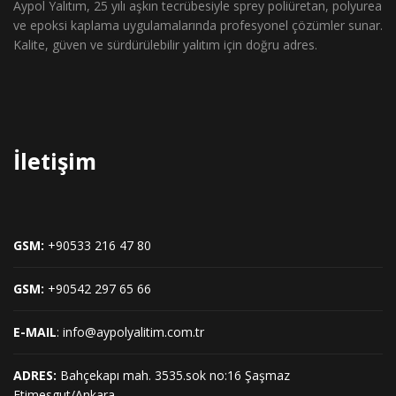
Aypol Yalıtım, 25 yılı aşkın tecrübesiyle sprey poliüretan, polyurea
ve epoksi kaplama uygulamalarında profesyonel çözümler sunar.
Kalite, güven ve sürdürülebilir yalıtım için doğru adres.
İletişim
GSM:
+90533 216 47 80
GSM:
+90542 297 65 66
E-MAIL
: info@aypolyalitim.com.tr
ADRES:
Bahçekapı mah. 3535.sok no:16 Şaşmaz
Etimesgut/Ankara