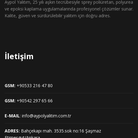
Aypol Yalıtım, 25 yılı aşkın tecrübesiyle sprey poliüretan, polyurea
ve epoksi kaplama uygulamalarında profesyonel çözümler sunar.
Kalite, güven ve sürdürülebilir yalıtım için doğru adres.
İletişim
GSM:
+90533 216 47 80
GSM:
+90542 297 65 66
E-MAIL
: info@aypolyalitim.com.tr
ADRES:
Bahçekapı mah. 3535.sok no:16 Şaşmaz
Etimesgut/Ankara