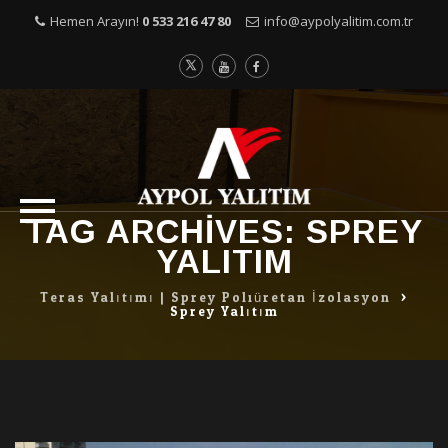
Hemen Arayın!
0 533 216 47 80
info@aypolyalitim.com.tr
Skip
TAG ARCHIVES:
SPREY
to
YALITIM
content
Teras Yalıtımı | Sprey Poliüretan İzolasyon
>
Sprey Yalıtım