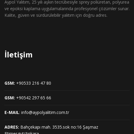
Aypol Yalıtım, 25 yılı aşkın tecrübesiyle sprey poliüretan, polyurea
ve epoksi kaplama uygulamalarında profesyonel çözümler sunar.
Kalite, güven ve sürdürülebilir yalıtım için doğru adres.
İletişim
GSM:
+90533 216 47 80
GSM:
+90542 297 65 66
E-MAIL
: info@aypolyalitim.com.tr
ADRES:
Bahçekapı mah. 3535.sok no:16 Şaşmaz
Etimesgut/Ankara