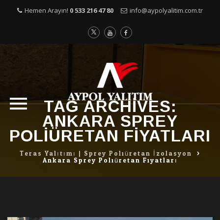
Hemen Arayın!
0 533 216 47 80
info@aypolyalitim.com.tr
TAG ARCHIVES:
Skip
ANKARA SPREY
to
content
POLIÜRETAN FIYATLARI
Teras Yalıtımı | Sprey Poliüretan İzolasyon
>
Ankara Sprey Poliüretan Fiyatları